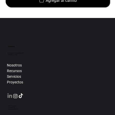
Agregar al carrito
Escríbenos
creatiq.agency@gmail.com
+34 655.047.987
Nosotros
Recursos
Servicios
Proyectos
Terms & Conditions
Privacy Policy
Accessibility Statement