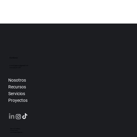
Escríbenos
creatiq.agency@gmail.com
+34 655.047.987
Nosotros
Recursos
Servicios
Proyectos
Terms & Conditions
Privacy Policy
Accessibility Statement