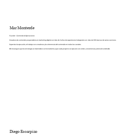
Mar Monterde
Founder · Contenido & Operaciones
Creadora de contenido y especialista en marketing digital con más de 4 años de experiencia trabajando con más de 200 marcas de varios sectores.
Superviso la ejecución, el trabajo con creadoras y la coherencia del contenido en todos los canales.
Mi rol asegura que la estrategia se materialice correctamente y que cada proyecto se ejecute con orden, consistencia y atención al detalle.
Diego Escarpizo