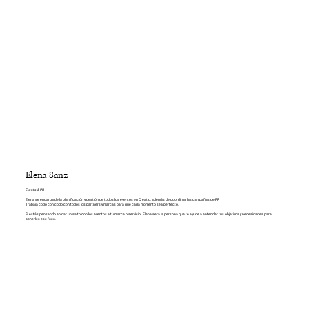
Elena Sanz
Events & PR
Elena se encarga de la planificación y gestión de todos los eventos en Creatiq, además de coordinar las campañas de PR
Trabaja codo con codo con todos los partners y marcas para que cada momento sea perfecto.
Si estás pensando en dar un salto con los eventos a tu marca o servicio, Elena será la persona que te ayude a entender tus objetivos y necesidades para
ponerles ese foco.