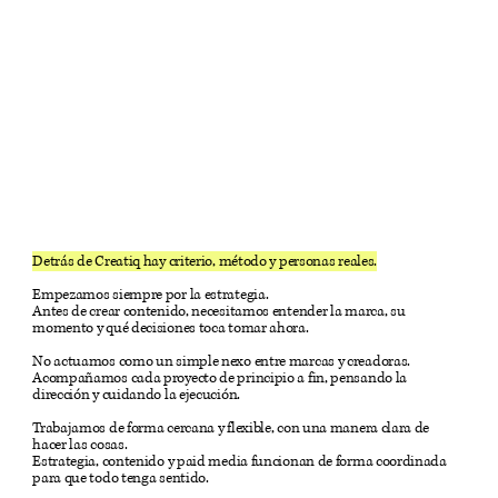
Detrás de Creatiq hay criterio, método y personas reales.
Empezamos siempre por la estrategia.
Antes de crear contenido, necesitamos entender la marca, su
momento y qué decisiones toca tomar ahora.
No actuamos como un simple nexo entre marcas y creadoras.
Acompañamos cada proyecto de principio a fin, pensando la
dirección y cuidando la ejecución.
Trabajamos de forma cercana y flexible, con una manera clara de
hacer las cosas.
Estrategia, contenido y paid media funcionan de forma coordinada
para que todo tenga sentido.