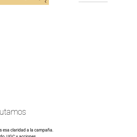
cutamos
 esa claridad a la campaña.
do, UGC y acciones