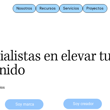
Nosotros
Recursos
Servicios
Proyectos
alistas en elevar t
nido
ios
Soy creador
Soy marca