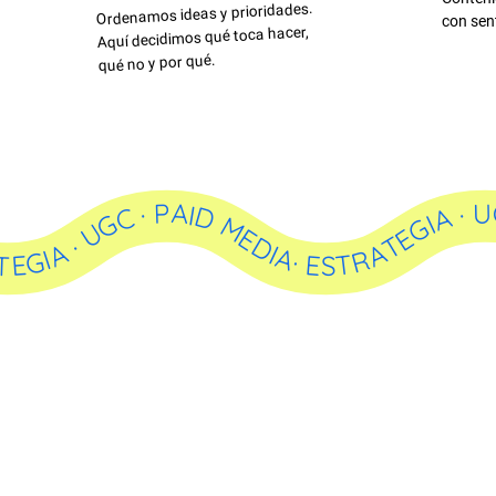
Ordenamos ideas y prioridades.
con sen
Aquí decidimos qué toca hacer,
qué no y por qué.
IA · UGC · PAID MEDIA· ESTRATEGIA · UGC · PAID MEDIA· ESTRATEGIA · UGC · PAID MEDIA· ESTRATEGIA · UGC · PAI