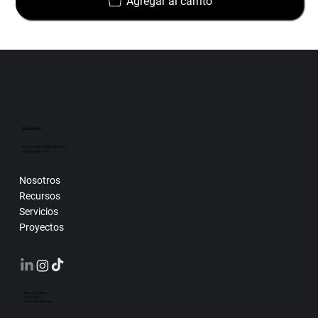
Agregar al carrito
Escríbenos
creatiq.agency@gmail.com
+34 655.047.987
Nosotros
Recursos
Servicios
Proyectos
Terms & Conditions
Privacy Policy
Accessibility Statement