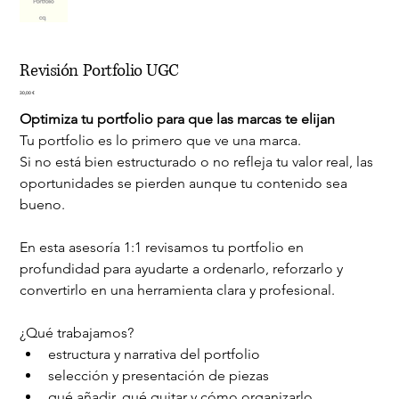
Revisión Portfolio UGC
Precio
30,00 €
Optimiza tu portfolio para que las marcas te elijan
Tu portfolio es lo primero que ve una marca.
Si no está bien estructurado o no refleja tu valor real, las 
oportunidades se pierden aunque tu contenido sea 
bueno.
En esta asesoría 1:1 revisamos tu portfolio en 
profundidad para ayudarte a ordenarlo, reforzarlo y 
convertirlo en una herramienta clara y profesional.
¿Qué trabajamos?
estructura y narrativa del portfolio
selección y presentación de piezas
qué añadir, qué quitar y cómo organizarlo